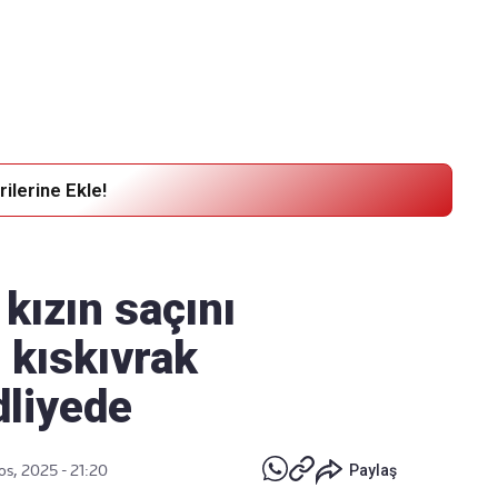
Haber Verin
Editör masamıza bilgi ve materyal
göndermek için
tıklayın
ilerine Ekle!
kızın saçını
i kıskıvrak
dliyede
os, 2025 - 21:20
Paylaş