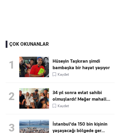
Kaçırmayın
Ücretsiz üye olun, gündemi
şekillendiren gelişmeleri önce siz duyun
ÇOK OKUNANLAR
Hüseyin Taşkıran şimdi
1
bambaşka bir hayat yaşıyor
Kaydet
34 yıl sonra evlat sahibi
2
olmuşlardı! Meğer mahall...
Kaydet
İstanbul'da 150 bin kişinin
3
yaşayacağı bölgede ger...