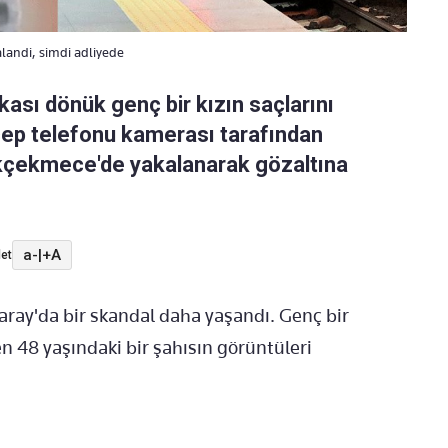
alandi, simdi adliyede
ası dönük genç bir kızın saçlarını
 cep telefonu kamerası tarafından
ükçekmece'de yakalanarak gözaltına
a-
|
+A
et
aray'da bir skandal daha yaşandı. Genç bir
n 48 yaşındaki bir şahısın görüntüleri