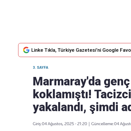
Takip Edin
Favori mecralarınızda haber
akışımıza ulaşın
Linke Tıkla, Türkiye Gazetesi'ni Google Favor
3. SAYFA
Marmaray'da genç 
koklamıştı! Tacizc
yakalandı, şimdi a
Giriş:
04 Ağustos, 2025 - 21:20
|
Güncelleme:
04 Ağust