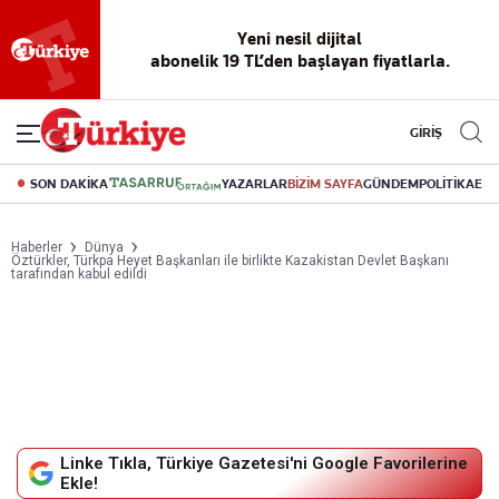
Yeni nesil dijital
abonelik 19 TL’den başlayan fiyatlarla.
GİRİŞ
SON DAKİKA
YAZARLAR
BİZİM SAYFA
GÜNDEM
POLİTİKA
EK
Haberler
Dünya
Öztürkler, Türkpa Heyet Başkanları ile birlikte Kazakistan Devlet Başkanı
tarafından kabul edildi
Linke Tıkla, Türkiye Gazetesi'ni Google Favorilerine
Ekle!