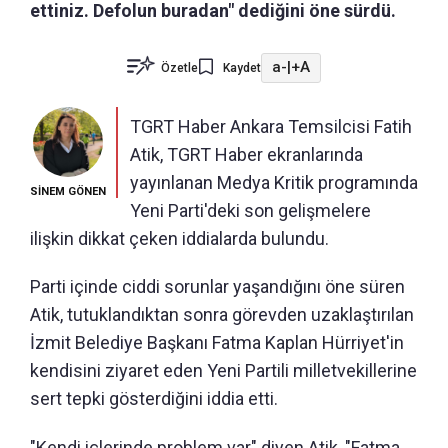
ettiniz. Defolun buradan" dediğini öne sürdü.
a-
|
+A
Özetle
Kaydet
TGRT Haber Ankara Temsilcisi Fatih
Atik, TGRT Haber ekranlarında
yayınlanan Medya Kritik programında
SİNEM GÖNEN
Yeni Parti'deki son gelişmelere
ilişkin dikkat çeken iddialarda bulundu.
Parti içinde ciddi sorunlar yaşandığını öne süren
Atik, tutuklandıktan sonra görevden uzaklaştırılan
İzmit Belediye Başkanı Fatma Kaplan Hürriyet'in
kendisini ziyaret eden Yeni Partili milletvekillerine
sert tepki gösterdiğini iddia etti.
"Kendi içlerinde problem var" diyen Atik, "Fatma