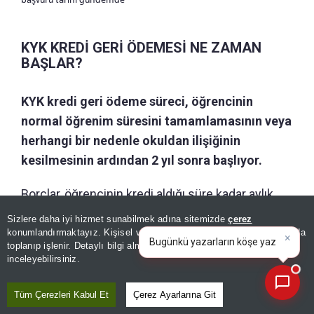
KYK KREDİ GERİ ÖDEMESİ NE ZAMAN
BAŞLAR?
KYK kredi geri ödeme süreci, öğrencinin
normal öğrenim süresini tamamlamasının veya
herhangi bir nedenle okuldan ilişiğinin
kesilmesinin ardından 2 yıl sonra başlıyor.
Borçlar, öğrencinin kredi aldığı süre kadar aylık
taksitler halinde tahsil ediliyor. Öğrenciler borç
Sizlere daha iyi hizmet sunabilmek adına sitemizde
çerez
bilgilerini ve ödeme planlarını e-Devlet sistemi
konumlandırmaktayız. Kişisel verileriniz, KVKK ve GDPR kapsamında
×
Haber asistanıyla s
|
toplanıp işlenir. Detaylı bilgi almak için
Aydınlatma Metnimizi
üzerinden sorgulayabiliyor.
📰
Son 30 güne ait haberleri, spor gelişmelerini veya yazar yazılarını sorgulayabilirsiniz.
inceleyebilirsiniz.
Tüm Çerezleri Kabul Et
Çerez Ayarlarına Git