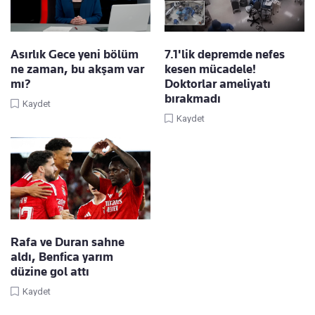
Asırlık Gece yeni bölüm
7.1'lik depremde nefes
ne zaman, bu akşam var
kesen mücadele!
mı?
Doktorlar ameliyatı
bırakmadı
Kaydet
Kaydet
Rafa ve Duran sahne
aldı, Benfica yarım
düzine gol attı
Kaydet