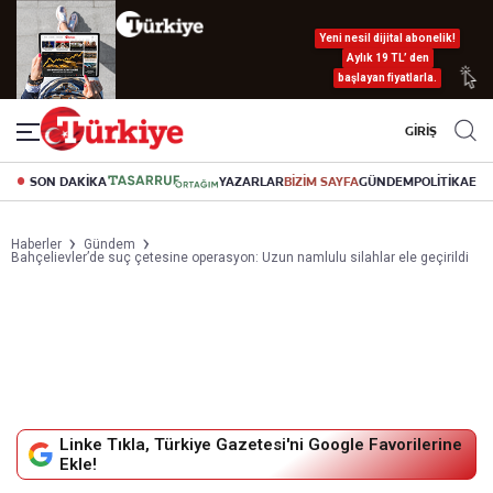
Yeni nesil dijital abonelik!
Aylık 19 TL’ den
başlayan fiyatlarla.
GİRİŞ
SON DAKİKA
YAZARLAR
BİZİM SAYFA
GÜNDEM
POLİTİKA
EK
Haberler
Gündem
Bahçelievler’de suç çetesine operasyon: Uzun namlulu silahlar ele geçirildi
Linke Tıkla, Türkiye Gazetesi'ni Google Favorilerine
Ekle!