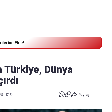
Haber Verin
Editör masamıza bilgi ve materyal
göndermek için
tıklayın
ilerine Ekle!
 Türkiye, Dünya
çırdı
26 - 17:54
Paylaş