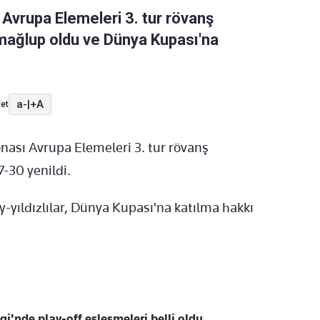
vrupa Elemeleri 3. tur rövanş
mağlup oldu ve Dünya Kupası'na
a-
|
+A
et
ası Avrupa Elemeleri 3. tur rövanş
-30 yenildi.
-yıldızlılar, Dünya Kupası'na katılma hakkı
i'nde play-off eşleşmeleri belli oldu