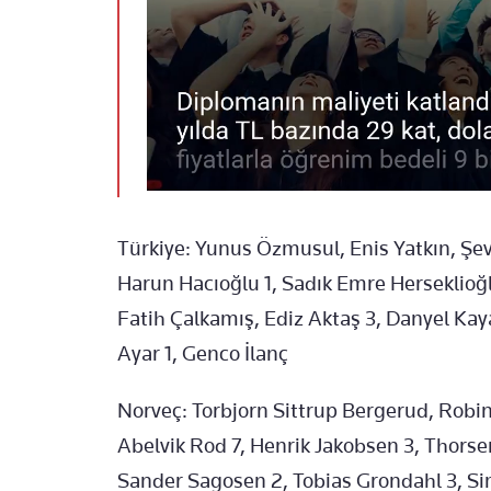
Türkiye: Yunus Özmusul, Enis Yatkın, Şev
Harun Hacıoğlu 1, Sadık Emre Herseklioğl
Fatih Çalkamış, Ediz Aktaş 3, Danyel Kay
Ayar 1, Genco İlanç
Norveç: Torbjorn Sittrup Bergerud, Rob
Abelvik Rod 7, Henrik Jakobsen 3, Thorse
Sander Sagosen 2, Tobias Grondahl 3, Sim