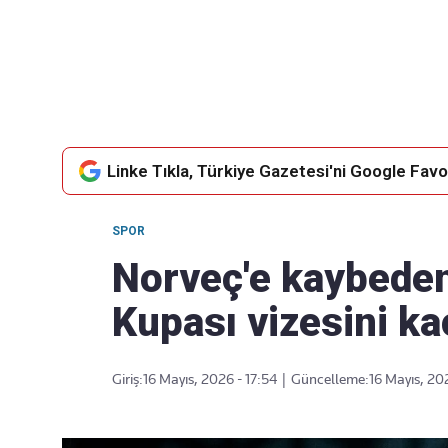
Takip Edin
Favori mecralarınızda haber
akışımıza ulaşın
Linke Tıkla, Türkiye Gazetesi'ni Google Favor
SPOR
Norveç'e kaybeden
Kupası vizesini ka
Giriş:
16 Mayıs, 2026 - 17:54
|
Güncelleme:
16 Mayıs, 20