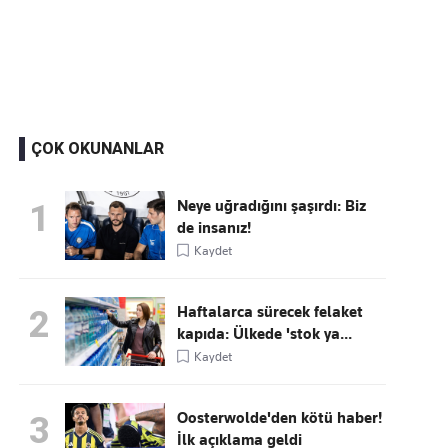
Kaçırmayın
Ücretsiz üye olun, gündemi
şekillendiren gelişmeleri önce siz duyun
ÇOK OKUNANLAR
Neye uğradığını şaşırdı: Biz
1
de insanız!
Kaydet
Haftalarca sürecek felaket
2
kapıda: Ülkede 'stok ya...
Kaydet
Oosterwolde'den kötü haber!
3
İlk açıklama geldi