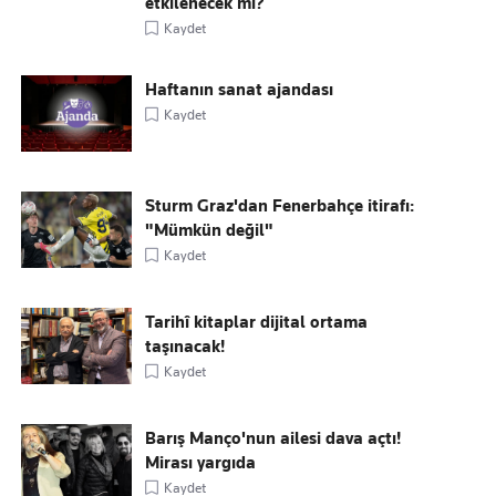
etkilenecek mi?
Kaydet
Haftanın sanat ajandası
Kaydet
Sturm Graz'dan Fenerbahçe itirafı:
"Mümkün değil"
Kaydet
Tarihî kitaplar dijital ortama
taşınacak!
Kaydet
Barış Manço'nun ailesi dava açtı!
Mirası yargıda
Kaydet