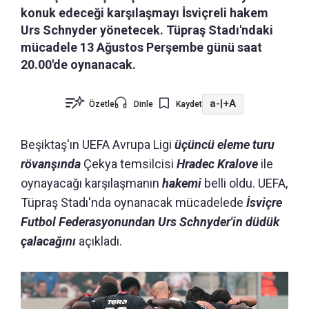
konuk edeceği karşılaşmayı İsviçreli hakem
Urs Schnyder yönetecek. Tüpraş Stadı'ndaki
mücadele 13 Ağustos Perşembe günü saat
20.00'de oynanacak.
a-
|
+A
Özetle
Dinle
Kaydet
Beşiktaş'ın UEFA Avrupa Ligi
üçüncü eleme turu
rövanşında
Çekya temsilcisi
Hradec Kralove
ile
oynayacağı karşılaşmanın
hakemi
belli oldu. UEFA,
Tüpraş Stadı'nda oynanacak mücadelede
İsviçre
Futbol Federasyonundan Urs Schnyder'in düdük
çalacağını
açıkladı.