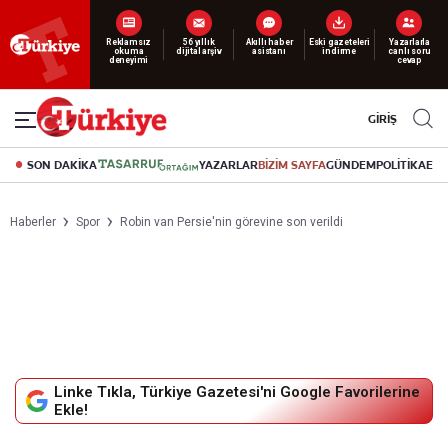
Yeni nesil dijital
abonelik 19 TL’den başlayan fiyatlarla.
GİRİŞ
SON DAKİKA
YAZARLAR
BİZİM SAYFA
GÜNDEM
POLİTİKA
EK
Haberler
Spor
Robin van Persie'nin görevine son verildi
Linke Tıkla, Türkiye Gazetesi'ni Google Favorilerine
Ekle!