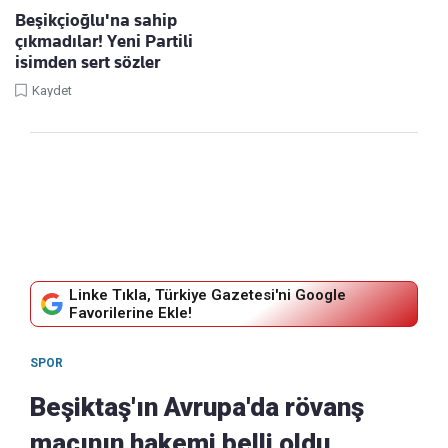
Beşikçioğlu'na sahip
çıkmadılar! Yeni Partili
isimden sert sözler
Kaydet
Linke Tıkla, Türkiye Gazetesi'ni Google
Favorilerine Ekle!
SPOR
Beşiktaş'ın Avrupa'da rövanş
maçının hakemi belli oldu