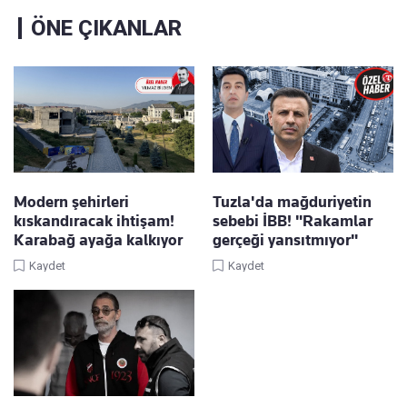
ÖNE ÇIKANLAR
Modern şehirleri
Tuzla'da mağduriyetin
kıskandıracak ihtişam!
sebebi İBB! "Rakamlar
Karabağ ayağa kalkıyor
gerçeği yansıtmıyor"
Kaydet
Kaydet