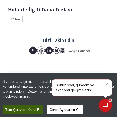
Haberle İlgili Daha Fazlası
Eğitim
Bizi Takip Edin
×
Günün spor, gündem ve
YORUMLAR
Sizlere daha iyi hizmet sunabilmek adına sitemizde
çerez
ekonomi gelişmelerini analiz
konumlandırmaktayız. Kişisel verileriniz, KVKK ve GDPR kapsamında
edin!
|
toplanıp işlenir. Detaylı bilgi almak için
Aydınlatma Metnimizi
📰
Son 30 güne ait haberleri, spor gelişmelerini veya yazar yazılarını sorgulayabilirsiniz.
inceleyebilirsiniz.
Yorum için giriş yapın
Tüm Çerezleri Kabul Et
Çerez Ayarlarına Git