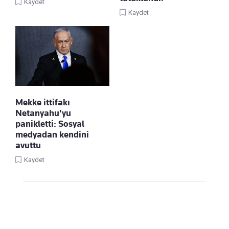
Kaydet
Kaydet
Mekke ittifakı
Netanyahu'yu
panikletti: Sosyal
medyadan kendini
avuttu
Kaydet