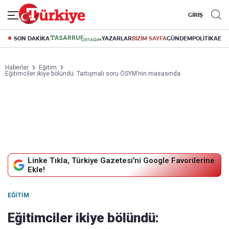
GİRİŞ
SON DAKİKA
YAZARLAR
BİZİM SAYFA
GÜNDEM
POLİTİKA
EK
Haberler
Eğitim
Eğitimciler ikiye bölündü: Tartışmalı soru ÖSYM’nin masasında
Linke Tıkla, Türkiye Gazetesi'ni Google Favorilerine
Ekle!
EĞITIM
Eğitimciler ikiye bölündü: