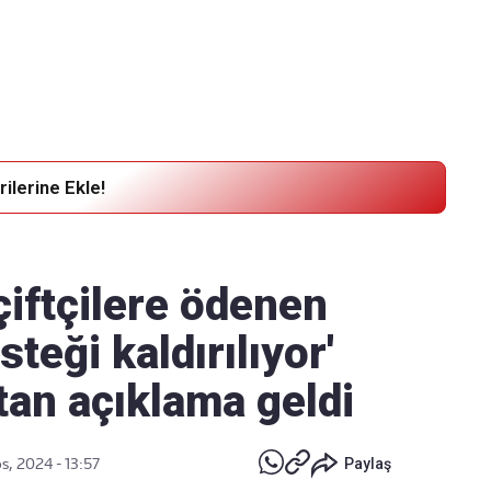
Haber Verin
Editör masamıza bilgi ve materyal
göndermek için
tıklayın
ilerine Ekle!
çiftçilere ödenen
teği kaldırılıyor'
'tan açıklama geldi
s, 2024 - 13:57
Paylaş