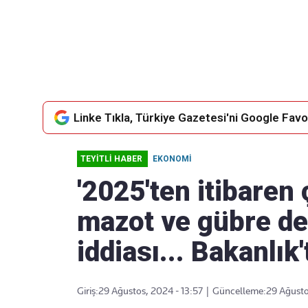
Takip Edin
Favori mecralarınızda haber
akışımıza ulaşın
Linke Tıkla, Türkiye Gazetesi'ni Google Favor
TEYİTLİ HABER
EKONOMI
'2025'ten itibaren 
mazot ve gübre des
iddiası... Bakanlık
Giriş:
29 Ağustos, 2024 - 13:57
|
Güncelleme:
29 Ağusto