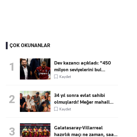
Kaçırmayın
Ücretsiz üye olun, gündemi
şekillendiren gelişmeleri önce siz duyun
ÇOK OKUNANLAR
Dev kazancı açıkladı: "450
1
milyon seviyelerini bul...
Kaydet
34 yıl sonra evlat sahibi
2
olmuşlardı! Meğer mahall...
Kaydet
Galatasaray-Villarreal
3
hazırlık maçı ne zaman, saa...