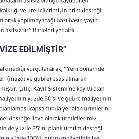
ddiaların asılsız olduğu kaydedilen
alktığı ve üreticilerimizin prim desteği
in artık yapılmayacağı bazı basın yayın
asılsızdır” ifadeleri yer aldı.
İZE EDİLMİŞTİR"
kalkmadığı vurgulanarak, “Yeni dönemde
ri (mazot ve gübre) esas alınarak
iştir. Çiftçi Kayıt Sistemi’ne kayıtlı olan
maliyetinin yüzde 50’si ve gübre maliyetinin
m planlaması kapsamında yer alan ürünlerin
l desteğe ilave olarak üreticilerimiz
in de yüzde 25’ini planlı üretim desteği
tinin yüzde 100’ü, gübre maliyetinin ise