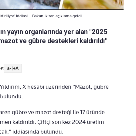
iriliyor' iddiasi... Bakanlik'tan açiklama geldi
ın yayın organlarında yer alan "2025
 mazot ve gübre destekleri kaldırıldı"
a-
|
+A
et
Yıldırım, X hesabı üzerinden "Mazot, gübre
a bulundu.
baren gübre ve mazot desteği ile 17 üründe
men kaldırıldı. Çiftçi son kez 2024 üretim
acak." iddiasında bulundu.