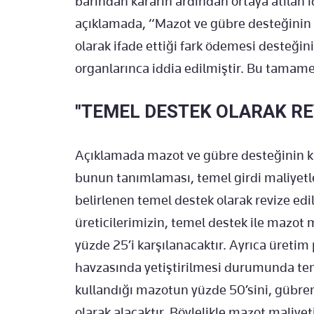
barından kararın ardından ortaya atılan i
açıklamada, “Mazot ve gübre desteğinin k
olarak ifade ettiği fark ödemesi desteğin
organlarınca iddia edilmiştir. Bu tamamen 
"TEMEL DESTEK OLARAK REV
Açıklamada mazot ve gübre desteğinin 
bunun tanımlaması, temel girdi maliyetle
belirlenen temel destek olarak revize edilm
üreticilerimizin, temel destek ile mazot 
yüzde 25’i karşılanacaktır. Ayrıca üreti
havzasında yetiştirilmesi durumunda teme
kullandığı mazotun yüzde 50’sini, gübren
olarak alacaktır. Böylelikle mazot maliye