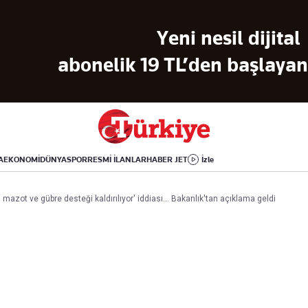
Dünya
Yaşam
Kültür-Sanat
Yeni nesil dijital
Orta Doğu
Sağlık
Sinema
Avrupa
Hava Durumu
Arkeoloji
abonelik 19 TL’den başlayan 
Amerika
Yemek
Kitap
Afrika
Seyahat
Tarih
İsrail-Gazze
Aktüel
A
EKONOMİ
DÜNYA
SPOR
RESMİ İLANLAR
HABER JET
İzle
Uygulamalar
 mazot ve gübre desteği kaldırılıyor' iddiası... Bakanlık'tan açıklama geldi