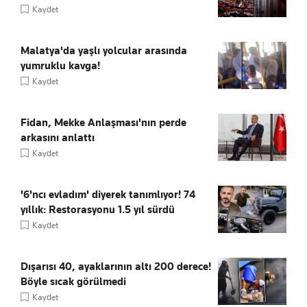
Kaydet
Malatya'da yaşlı yolcular arasında
yumruklu kavga!
Kaydet
Fidan, Mekke Anlaşması'nın perde
arkasını anlattı
Kaydet
'6'ncı evladım' diyerek tanımlıyor! 74
yıllık: Restorasyonu 1.5 yıl sürdü
Kaydet
Dışarısı 40, ayaklarının altı 200 derece!
Böyle sıcak görülmedi
Kaydet