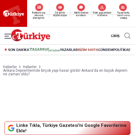
Reklamsız
56 yıllık
Akıllı haber
Eski gazeteleri
Yazarlarla
okuma
dijital arşiv
asistanı
indirme
canlı soru
deneyimi
cevap
GİRİŞ
SON DAKİKA
YAZARLAR
BİZİM SAYFA
GÜNDEM
POLİTİKA
EK
Haberler
Haberler
Ankara Depremlerinde birçok yapı hasar gördü! Ankara'da en büyük deprem
ne zaman oldu?
Linke Tıkla, Türkiye Gazetesi'ni Google Favorilerine
Ekle!