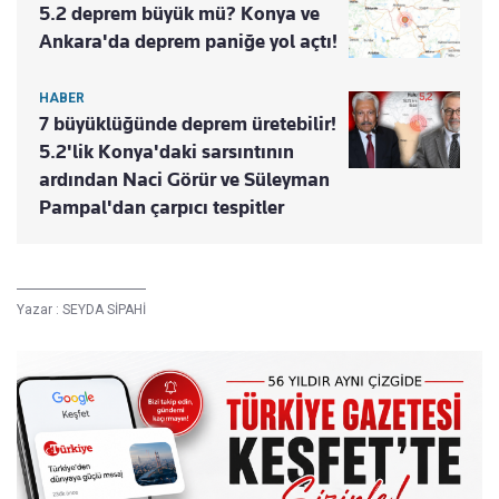
5.2 deprem büyük mü? Konya ve
Ankara'da deprem paniğe yol açtı!
HABER
7 büyüklüğünde deprem üretebilir!
5.2'lik Konya'daki sarsıntının
ardından Naci Görür ve Süleyman
Pampal'dan çarpıcı tespitler
Yazar :
SEYDA SİPAHİ