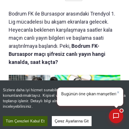
Bodrum FK ile Bursaspor arasındaki Trendyol 1.
Lig mücadelesi bu akşam ekranlara gelecek.
Heyecanla beklenen karşılaşmaya saatler kala
maçın canlı yayın bilgileri ve başlama saati
araştırılmaya başlandı. Peki,
Bodrum FK-
Bursaspor maçı şifresiz canlı yayın hangi
kanalda, saat kaçta?
Sizlere daha iyi hizmet sunabilmek adına sitemizde
çerez
×
Bugünün öne çıkan manşetleri
konumlandırmaktayız. Kişisel verileriniz, KVKK ve GDPR kapsamında
ve gelişmeleri neler?
toplanıp işlenir. Detaylı bilgi almak için
Aydınlatma Metnimizi
📰
Son 30 güne ait haberleri, spor gelişmelerini veya yazar yazılarını sorgulayabilirsiniz.
inceleyebilirsiniz.
Tüm Çerezleri Kabul Et
Çerez Ayarlarına Git