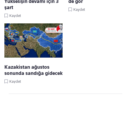
Yükselişin devamı için 3
de gör
şart
Kaydet
Kaydet
Kazakistan ağustos
sonunda sandığa gidecek
Kaydet