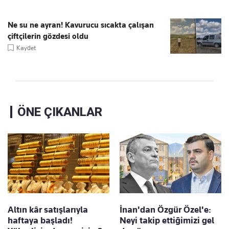
Ne su ne ayran! Kavurucu sıcakta çalışan
çiftçilerin gözdesi oldu
Kaydet
ÖNE ÇIKANLAR
Altın kâr satışlarıyla
İnan'dan Özgür Özel'e:
haftaya başladı!
Neyi takip ettiğimizi gel