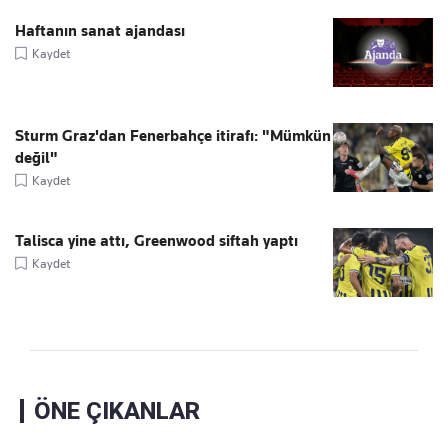
Haftanın sanat ajandası
Kaydet
Sturm Graz'dan Fenerbahçe itirafı: "Mümkün
değil"
Kaydet
Talisca yine attı, Greenwood siftah yaptı
Kaydet
ÖNE ÇIKANLAR