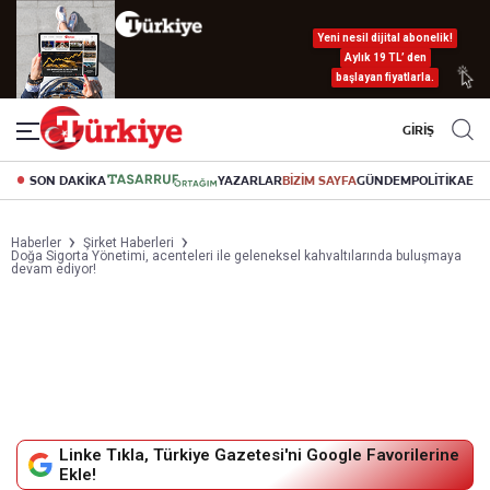
Yeni nesil dijital abonelik!
Aylık 19 TL’ den
başlayan fiyatlarla.
GİRİŞ
SON DAKİKA
YAZARLAR
BİZİM SAYFA
GÜNDEM
POLİTİKA
EK
Haberler
Şirket Haberleri
Doğa Sigorta Yönetimi, acenteleri ile geleneksel kahvaltılarında buluşmaya
devam ediyor!
Linke Tıkla, Türkiye Gazetesi'ni Google Favorilerine
Ekle!