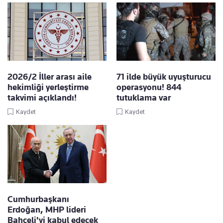
2026/2 İller arası aile
71 ilde büyük uyuşturucu
hekimliği yerleştirme
operasyonu! 844
takvimi açıklandı!
tutuklama var
Kaydet
Kaydet
Cumhurbaşkanı
Erdoğan, MHP lideri
Bahçeli'yi kabul edecek