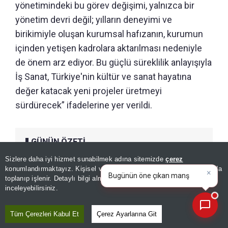
yönetimindeki bu görev değişimi, yalnızca bir
yönetim devri değil; yılların deneyimi ve
birikimiyle oluşan kurumsal hafızanın, kurumun
içinden yetişen kadrolara aktarılması nedeniyle
de önem arz ediyor. Bu güçlü süreklilik anlayışıyla
İş Sanat, Türkiye'nin kültür ve sanat hayatına
değer katacak yeni projeler üretmeyi
sürdürecek” ifadelerine yer verildi.
GÜNÜN ÖZETİ
Sizlere daha iyi hizmet sunabilmek adına sitemizde
çerez
×
Bugünün öne çıkan manşetleri
konumlandırmaktayız. Kişisel verileriniz, KVKK ve GDPR kapsamında
ve gelişmeleri neler?
|
toplanıp işlenir. Detaylı bilgi almak için
Aydınlatma Metnimizi
📰
Son 30 güne ait haberleri, spor gelişmelerini veya yazar yazılarını sorgulayabilirsiniz.
inceleyebilirsiniz.
Tüm Çerezleri Kabul Et
Çerez Ayarlarına Git