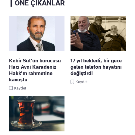
ÖNE ÇIKANLAR
Kebir Süt'ün kurucusu
17 yıl bekledi, bir gece
Hacı Avni Karadeniz
gelen telefon hayatını
Hakk'ın rahmetine
değiştirdi
kavuştu
Kaydet
Kaydet