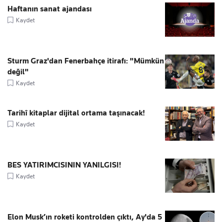
Haftanın sanat ajandası
Kaydet
Sturm Graz'dan Fenerbahçe itirafı: "Mümkün
değil"
Kaydet
Tarihî kitaplar dijital ortama taşınacak!
Kaydet
BES YATIRIMCISININ YANILGISI!
Kaydet
Elon Musk’ın roketi kontrolden çıktı, Ay'da 5