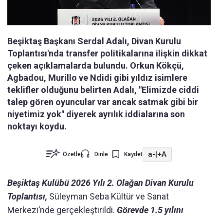
Beşiktaş Başkanı Serdal Adalı, Divan Kurulu
Toplantısı'nda transfer politikalarına ilişkin dikkat
çeken açıklamalarda bulundu. Orkun Kökçü,
Agbadou, Murillo ve Ndidi gibi yıldız isimlere
teklifler olduğunu belirten Adalı, "Elimizde ciddi
talep gören oyuncular var ancak satmak gibi bir
niyetimiz yok" diyerek ayrılık iddialarına son
noktayı koydu.
a-
|
+A
Özetle
Dinle
Kaydet
Beşiktaş Kulübü 2026 Yılı 2. Olağan Divan Kurulu
Toplantısı,
Süleyman Seba Kültür ve Sanat
Merkezi’nde gerçekleştirildi.
Görevde 1.5 yılını