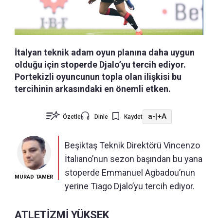
İtalyan teknik adam oyun planına daha uygun
olduğu için stoperde Djalo’yu tercih ediyor.
Portekizli oyuncunun topla olan ilişkisi bu
tercihinin arkasındaki en önemli etken.
a-
|
+A
Özetle
Dinle
Kaydet
Beşiktaş Teknik Direktörü Vincenzo
İtaliano’nun sezon başından bu yana
stoperde Emmanuel Agbadou’nun
MURAD TAMER
yerine Tiago Djalo’yu tercih ediyor.
ATLETİZMİ YÜKSEK