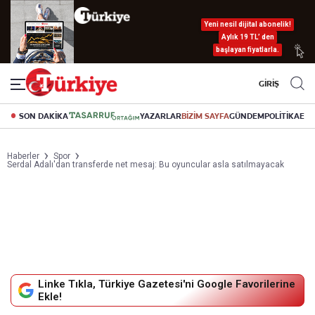
Yeni nesil dijital abonelik!
Aylık 19 TL’ den
başlayan fiyatlarla.
GİRİŞ
SON DAKİKA
YAZARLAR
BİZİM SAYFA
GÜNDEM
POLİTİKA
EK
Haberler
Spor
Serdal Adalı'dan transferde net mesaj: Bu oyuncular asla satılmayacak
Linke Tıkla, Türkiye Gazetesi'ni Google Favorilerine
Ekle!