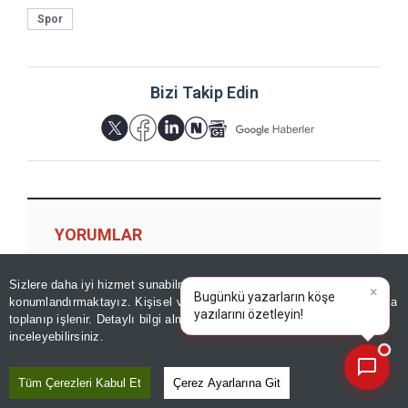
Spor
Bizi Takip Edin
YORUMLAR
Sizlere daha iyi hizmet sunabilmek adına sitemizde
çerez
konumlandırmaktayız. Kişisel verileriniz, KVKK ve GDPR kapsamında
×
Bugünkü
|
toplanıp işlenir. Detaylı bilgi almak için
Aydınlatma Metnimizi
Yorum için giriş yapın
📰
Son 30 güne ait haberleri, spor gelişmelerini veya yazar yazılarını sorgulayabilirsiniz.
inceleyebilirsiniz.
Tüm Çerezleri Kabul Et
Çerez Ayarlarına Git