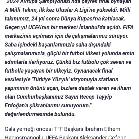
"2024 Avrupa Şampiyonası'nda çeyrek final oynayan
A Milli Takım, ilk kez Uluslar A Ligi'ne yükseldi. Milli
takımımız, 24 yıl sonra Dünya Kupası'na katılacak.
Geçen yıl UEFA'nın bir merkezi İstanbul'da açıldı. FIFA
merkezinin açılması için de çalışmalarımız sürüyor.
Saha içindeki başarılarımızla saha dışındaki
çalışmalarımızla, güçlü bir futbol ülkesi yolunda emin
adımlarla ilerliyoruz. Çünkü biz futbolu çok seven ve
futbolla yaşayan bir ülkeyiz. Oynanacak final
vesilesiyle 'Türkiye Yüzyılı' vizyonuyla statların
yapımının önünü açan, bizlere destek veren ve ilham
olan Cumhurbaşkanımız Sayın Recep Tayyip
Erdoğan'a şükranlarımı sunuyorum."
değerlendirmesinde bulundu.
Gala yemeği öncesi TFF Başkanı İbrahim Ethem
Hacıosmanoğlu, UEFA Başkanı Aleksander Ceferin,