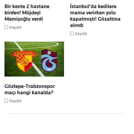
Bir kente 2 hastane
İstanbul'da kedilere
birden! Müjdeyi
mama verirken yolu
Memişoğlu verdi
kapatmıştı! Gözaltına
alındı
Kaydet
Kaydet
Göztepe-Trabzonspor
maçı hangi kanalda?
Kaydet