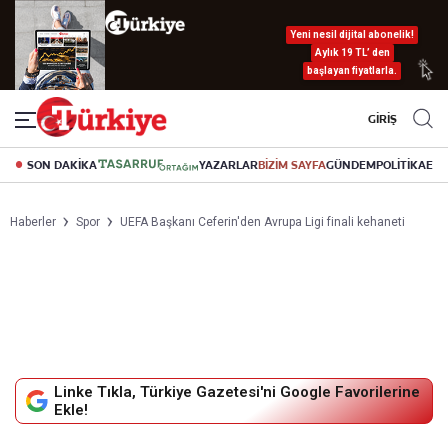
Yeni nesil dijital abonelik!
Aylık 19 TL’ den
başlayan fiyatlarla.
GİRİŞ
SON DAKİKA
YAZARLAR
BİZİM SAYFA
GÜNDEM
POLİTİKA
EK
Haberler
Spor
UEFA Başkanı Ceferin'den Avrupa Ligi finali kehaneti
Linke Tıkla, Türkiye Gazetesi'ni Google Favorilerine
Ekle!