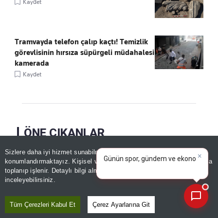
Kaydet
Tramvayda telefon çalıp kaçtı! Temizlik
görevlisinin hırsıza süpürgeli müdahalesi
kamerada
Kaydet
ÖNE ÇIKANLAR
×
Günün spor, gündem ve
Sizlere daha iyi hizmet sunabilmek adına sitemizde
çerez
ekonomi gelişmelerini analiz
konumlandırmaktayız. Kişisel verileriniz, KVKK ve GDPR kapsamında
edin!
|
toplanıp işlenir. Detaylı bilgi almak için
Aydınlatma Metnimizi
📰
Son 30 güne ait haberleri, spor gelişmelerini veya yazar yazılarını sorgulayabilirsiniz.
inceleyebilirsiniz.
Tüm Çerezleri Kabul Et
Çerez Ayarlarına Git