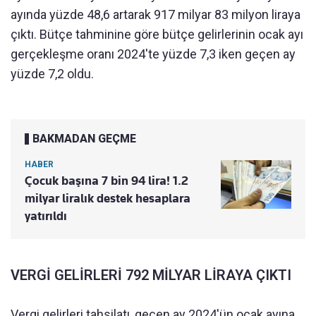
ayında yüzde 48,6 artarak 917 milyar 83 milyon liraya
çıktı. Bütçe tahminine göre bütçe gelirlerinin ocak ayı
gerçekleşme oranı 2024'te yüzde 7,3 iken geçen ay
yüzde 7,2 oldu.
BAKMADAN GEÇME
HABER
Çocuk başına 7 bin 94 lira! 1.2
milyar liralık destek hesaplara
yatırıldı
VERGİ GELİRLERİ 792 MİLYAR LİRAYA ÇIKTI
Vergi gelirleri tahsilatı, geçen ay 2024'ün ocak ayına