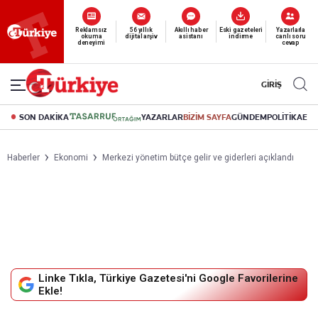
Yeni nesil dijital
abonelik 19 TL’den başlayan fiyatlarla.
GİRİŞ
SON DAKİKA
YAZARLAR
BİZİM SAYFA
GÜNDEM
POLİTİKA
EK
Haberler
Ekonomi
Merkezi yönetim bütçe gelir ve giderleri açıklandı
Linke Tıkla, Türkiye Gazetesi'ni Google Favorilerine
Ekle!