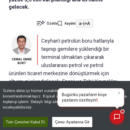
gelecek.
a-
|
+A
Özetle
Kaydet
Ceyhan’ı petrolün boru hatlarıyla
taşınıp gemilere yüklendiği bir
terminal olmaktan çıkararak
CEMAL EMRE
KURT
uluslararası petrol ve petrol
ürünleri ticaret merkezine dönüştürmek için
altyapı güçlendirilecek. Enerji ve Tabii Kaynaklar
Bakanı Alparslan Bayraktar’ın “Ceyhan’ı âdeta bir
Sizlere daha iyi hizmet sunabilmek adına sitemizde
çerez
konumlandırmaktayız. Kişisel verileriniz, KVKK ve GDPR kapsamında
Rotterdam yapabiliriz” sözleriyle ortaya koyduğu
×
Bugünkü yazarların köşe y
toplanıp işlenir. Detaylı bilgi almak için
Aydınlatma Metnimizi
📰
hedef doğrultusunda mevcut boru hatlarının
Son 30 güne ait haberleri, spor gelişmelerini veya yazar yazılarını sorgulayabilirsiniz.
inceleyebilirsiniz.
daha etkin kullanılması, depolamanın
büyütülmesi, daha fazla petrolün sisteme
Tüm Çerezleri Kabul Et
Çerez Ayarlarına Git