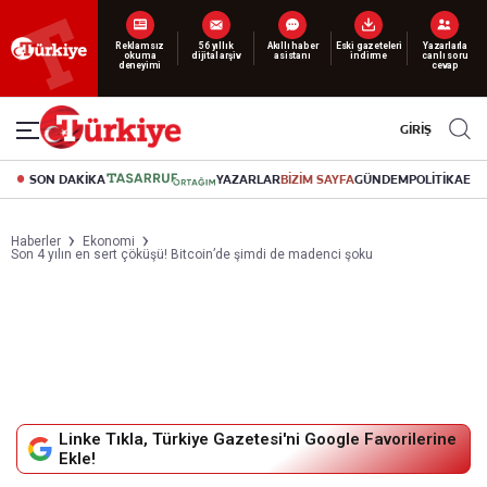
Yeni nesil dijital
abonelik 19 TL’den başlayan fiyatlarla.
GİRİŞ
SON DAKİKA
YAZARLAR
BİZİM SAYFA
GÜNDEM
POLİTİKA
EK
Haberler
Ekonomi
Son 4 yılın en sert çöküşü! Bitcoin’de şimdi de madenci şoku
Linke Tıkla, Türkiye Gazetesi'ni Google Favorilerine
Ekle!