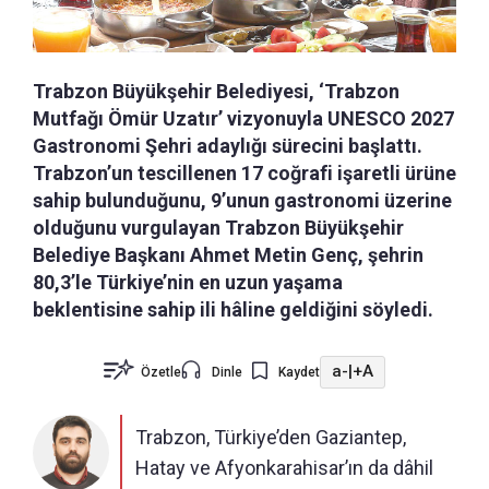
Trabzon Büyükşehir Belediyesi, ‘Trabzon
Mutfağı Ömür Uzatır’ vizyonuyla UNESCO 2027
Gastronomi Şehri adaylığı sürecini başlattı.
Trabzon’un tescillenen 17 coğrafi işaretli ürüne
sahip bulunduğunu, 9’unun gastronomi üzerine
olduğunu vurgulayan Trabzon Büyükşehir
Belediye Başkanı Ahmet Metin Genç, şehrin
80,3’le Türkiye’nin en uzun yaşama
beklentisine sahip ili hâline geldiğini söyledi.
a-
|
+A
Özetle
Dinle
Kaydet
Trabzon, Türkiye’den Gaziantep,
Hatay ve Afyonkarahisar’ın da dâhil