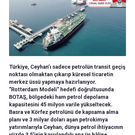
Türkiye, Ceyhan’ı sadece petrolün transit geçiş
noktası olmaktan çıkarıp küresel ticaretin
merkez üssü yapmaya hazırlanıyor.
“Rotterdam Modeli” hedefi doğrultusunda
BOTAŞ, bölgedeki ham petrol depolama
kapasitesini 45 milyon varile yükseltecek.
Basra ve Körfez petrolünü de kapsama alma
planı ve 3 milyar doları aşan petrokimya
yatırımlarıyla Ceyhan, dünya petrol ihtiyacının
yüzde 3,5’inin karşılandığı ana üs hâline