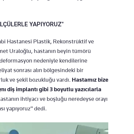
ÖLÇÜLERLE YAPIYORUZ"
bi Hastanesi Plastik, Rekonstrüktif ve
met Uraloğlu, hastanın beyin tümörü
n deformasyon nedeniyle kendilerine
yat sonrası alın bölgesindeki bir
rluk ve şekil bozukluğu vardı.
Hastamız bize
ı diş implantı gibi 3 boyutlu yazıcılarla
astanın ihtiyacı ve boşluğu neredeyse orayı
ı yapıyoruz" dedi.