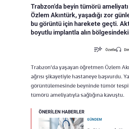
Trabzon'da beyin tümörü ameliyatı
Özlem Akıntürk, yaşadığı zor günle
bu görüntü için harekete geçti. Akt
boyutlu implantla alın bölgesindeki
Özetle
Din
Trabzon'da yaşayan öğretmen Özlem Akıntü
ağrısı şikayetiyle hastaneye başvurdu. 
görüntülemesinde beyninde tümör tespit 
tümörü ameliyatıyla sağlığına kavuştu.
ÖNERİLEN HABERLER
GÜNDEM