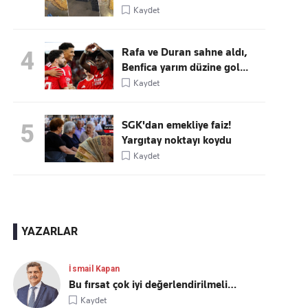
Kaydet
Rafa ve Duran sahne aldı,
4
Benfica yarım düzine gol...
Kaydet
SGK'dan emekliye faiz!
5
Yargıtay noktayı koydu
Kaydet
YAZARLAR
İsmail Kapan
Bu fırsat çok iyi değerlendirilmeli…
Kaydet