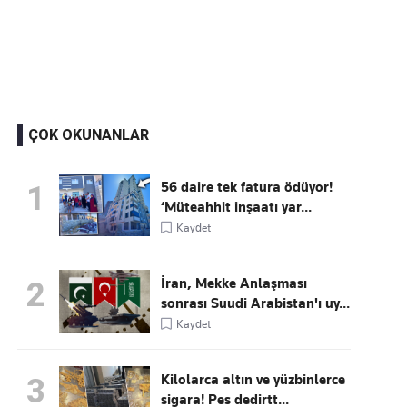
Kaçırmayın
Ücretsiz üye olun, gündemi şekillendiren gelişmeleri önce siz duyun
ÇOK OKUNANLAR
56 daire tek fatura ödüyor!
1
‘Müteahhit inşaatı yar...
Kaydet
İran, Mekke Anlaşması
2
sonrası Suudi Arabistan'ı uy...
Kaydet
Kilolarca altın ve yüzbinlerce
3
sigara! Pes dedirtt...