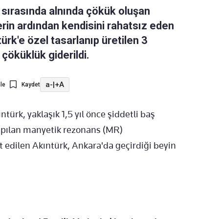
 sırasında alnında çökük oluşan
rin ardından kendisini rahatsız eden
ürk'e özel tasarlanıp üretilen 3
 çöküklük giderildi.
a-
|
+A
le
Kaydet
rk, yaklaşık 1,5 yıl önce şiddetli baş
Yapılan manyetik rezonans (MR)
edilen Akıntürk, Ankara'da geçirdiği beyin