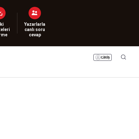
Bizim Sayfa
Namaz Vakitleri
Sesli Yayınlar
ki
Yazarlarla
eleri
canlı soru
irme
cevap
GİRİŞ