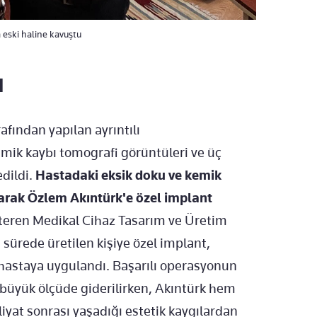
 eski haline kavuştu
I
fından yapılan ayrıntılı
mik kaybı tomografi görüntüleri ve üç
edildi.
Hastadaki eksik doku ve kemik
larak Özlem Akıntürk'e özel implant
teren Medikal Cihaz Tasarım ve Üretim
ürede üretilen kişiye özel implant,
 hastaya uygulandı. Başarılı operasyonun
büyük ölçüde giderilirken, Akıntürk hem
at sonrası yaşadığı estetik kaygılardan