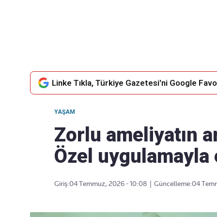
Takip Edin
Favori mecralarınızda haber akışımıza ulaşın
Linke Tıkla, Türkiye Gazetesi'ni Google Favor
YAŞAM
Zorlu ameliyatın a
Özel uygulamayla 
Giriş:
04 Temmuz, 2026 - 10:08
|
Güncelleme:
04 Temm