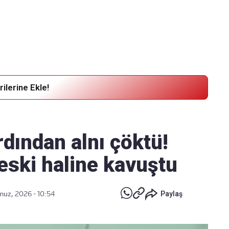
Haber Verin
Editör masamıza bilgi ve materyal göndermek için
tıklayın
ilerine Ekle!
rdından alnı çöktü!
eski haline kavuştu
uz, 2026 - 10:54
Paylaş